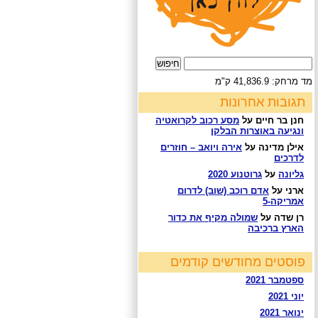
חיפוש:
מד מרחק: 41,836.9 ק"מ
תגובות אחרונות
חנן בר חיים
על
מסע רכוב לקרואטיה
ונגיעה באוצרות הבלקן
אילן מדינה
על
אירה ויואב – חוזרים
לדרכים
גליונה
על
גרוטנוע 2020
ארני
על
אדם רוכב (שוב) לדרום
אמריקה-5
רן שדה
על
שמולה מקיף את כדור
הארץ ברכיבה
פוסטים מחודשים קודמים
ספטמבר 2021
יוני 2021
ינואר 2021