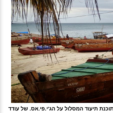
וכנת תיעוד המסלול על הג'י.פי.אס. של עודד