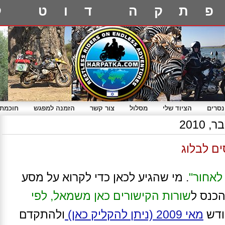
תקה דוט ק
נסרים
הציוד שלי
מסלול
צור קשר
הזמנה למפגש
חוכמת 
2010
ם לבלוג
לאחור"
. מי שהגיע לכאן כדי לקרוא על מסע
הכנס ל
שורות הקישורים כאן משמאל
, לפי
ודש
מאי 2009
(ניתן להקליק כאן)
ולהתקדם