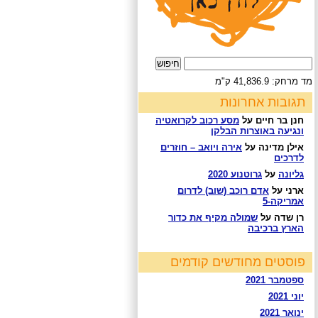
חיפוש:
מד מרחק: 41,836.9 ק"מ
תגובות אחרונות
חנן בר חיים
על
מסע רכוב לקרואטיה
ונגיעה באוצרות הבלקן
אילן מדינה
על
אירה ויואב – חוזרים
לדרכים
גליונה
על
גרוטנוע 2020
ארני
על
אדם רוכב (שוב) לדרום
אמריקה-5
רן שדה
על
שמולה מקיף את כדור
הארץ ברכיבה
פוסטים מחודשים קודמים
ספטמבר 2021
יוני 2021
ינואר 2021